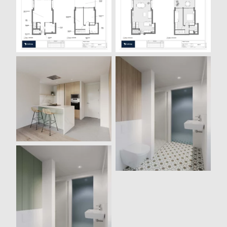
Plano distribución
Plano nueva
existente
distribución
Render 3D Cocina
Render 3D Baño
opción 1
Render 3D Baño
opción 2