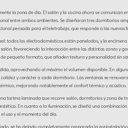
nte la zona de día. El salón y la cocina ahora se comunican en
cional entre ambos ambientes. Se diseñaron tres dormitorios am
ional pensada para el teletrabajo, que responde a las nuevas fo
al: todos los electrodomésticos están panelados, y la encimera 
l salón, favoreciendo la interacción entre las distintas zonas y 
s de pequeño formato, que añaden textura y personalidad sin sat
edida, aprovechando al máximo el volumen disponible. En algun
calidez y carácter a cada dormitorio. Las ventanas se renovar
térmico, mejorando notablemente el confort térmico y acústico.
n una tarima laminada que recorre salón, dormitorios y zona de t
y estética. En cuanto a la iluminación, se diseñó una combinación 
el uso y el momento del día.
lado, se ha dejado completamente preparada la preinstalación pa