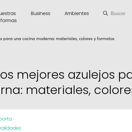
uestras
Business
Ambientes
eformas
os para una cocina moderna: materiales, colores y formatos
los mejores azulejos p
na: materiales, colore
mporta
nalidades