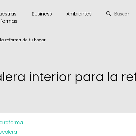
uestras
Business
Ambientes
eformas
 la reforma de tu hogar
lera interior para la r
na reforma
scalera