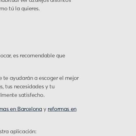
habitual ver azulejos distintos
mo tú la quieres.
locar, es recomendable que
e te ayudarán a escoger el mejor
s, tus necesidades y tu
almente satisfecho.
rmas en Barcelona
y
reformas en
tra aplicación: