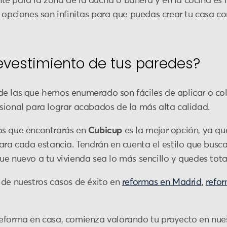
ente para la zona de la ducha o bañera y en la cocina es 
 opciones son infinitas para que puedas crear tu casa co
evestimiento de tus paredes?
de las que hemos enumerado son fáciles de aplicar o co
sional para lograr acabados de la más alta calidad.
os que encontrarás en
Cubicup
es la mejor opción, ya qu
ara cada estancia. Tendrán en cuenta el estilo que busca
ue nuevo a tu vivienda sea lo más sencillo y quedes tot
 de nuestros casos de éxito en
reformas en Madrid
,
refo
eforma en casa, comienza valorando tu proyecto en nues